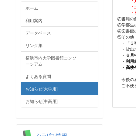
・
・
ホーム
・
②書籍の
利用案内
③学部生
④図書館
データベース
⑤その他
・「３密
リンク集
・貸出ポ
・
６月
横浜市内大学図書館コンソ
・
利用
ーシアム
・
高校
よくある質問
今後の感
ご不便を
お知らせ[大学用]
お知らせ[中高用]