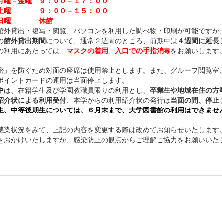
月
曜－金曜
９：００－１７：００
土曜
９：００－１５：００
日曜
休館
館外貸出・複写・閲覧、パソコンを利用した調べ物・印刷が可能ですが
の
館外貸出期間
について、通常２週間のところ、前期中は
４週間に延長
の利用にあたっては、
マスクの着用
、
入口での手指消毒
をお願いします
」を防ぐため対面の座席は使用禁止とします。また、グループ閲覧室
イントカードの運用は当面停止します。
中
は、在籍学生及び学園教職員限りの利用とし、
卒業生や地域在住の方
紹介状による利用受付
、本学からの利用紹介状の発行は
当面の間、停止
生、中等後期生については、６月末まで、大学図書館の利用はできませ
染状況をみて、上記の内容を変更する際は改めてお知らせいたします
おかけいたしますが、感染防止の観点からご理解ご協力をお願いいた