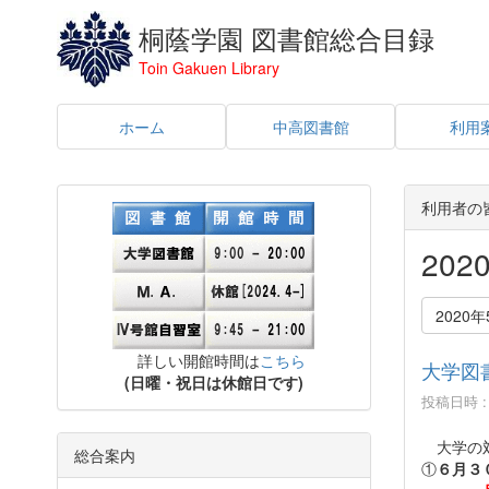
桐蔭学園 図書館総合目録
Toin Gakuen Library
ホーム
中高図書館
利用
利用者の
20
2020年
詳しい開館時間は
こちら
大学図
(日曜・祝日は休館日です)
投稿日時 : 
大学の対
総合案内
①
６月３