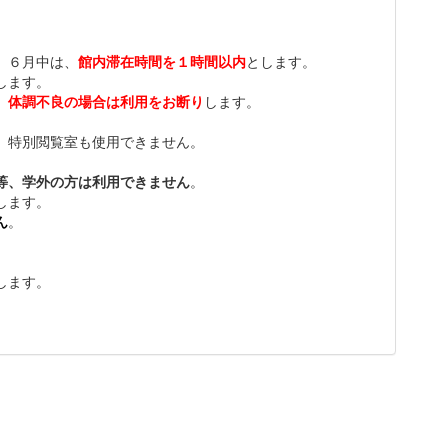
、６月中は、
館内滞在時間を１時間以内
とします。
します。
。
体調不良の場合は利用をお断り
します。
、特別閲覧室も使用できません。
等、学外の方は利用できません
。
します。
ん
。
。
します。