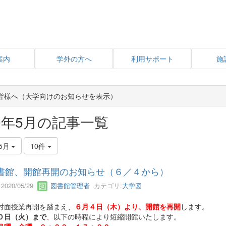
案内
学外の方へ
利用サポート
施
皆様へ（大学向けのお知らせを表示）
20年5月の記事一覧
5月
10件
書館、開館再開のお知らせ（６／４から）
2020/05/29
図書館管理者
カテゴリ:
大学図
面授業再開を踏まえ、
６月４日（木）より、開館を再開
します。
０日（火）まで
、以下の時程により短縮開館いたします。