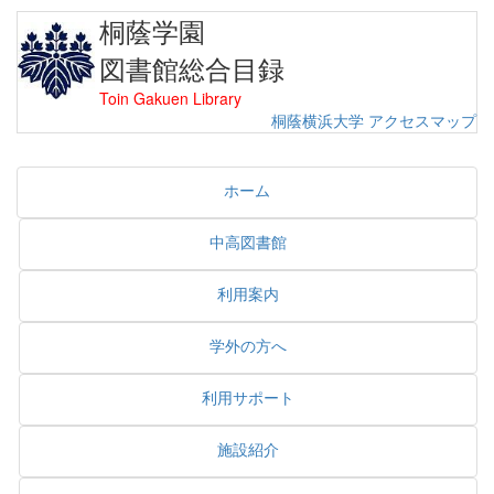
桐蔭学園
図書館総合目録
Toin Gakuen Library
桐蔭横浜大学
アクセスマップ
ホーム
中高図書館
利用案内
学外の方へ
利用サポート
施設紹介