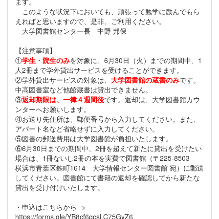
ます。
このような状況下においても、頑張って勉学に励んでもら
えればと思いますので、是非、ご利用ください。
大学図書館センター長 中野 邦保
【注意事項】
①
学生・院生のみ
を対象に、6月30日（火）までの期間中、1
人2冊まで学外貸出サービスを受けることができます。
②学外貸出サービスの対象は、
大学図書館の蔵書のみ
です。
中高図書室など他館蔵書は貸出できません。
③
返却期限は、一律４週間後
です。返却は、大学図書館カウ
ンターへお願いします。
④お送り先住所は、郵便番号から入力してください。また、
アパート名など省略せずに入力してください。
⑤図書の郵送費用は大学図書館が負担いたします。
⑥6月30日までの期間中、2冊を超えて新たに貸出を受けたい
場合は、1冊ないし2冊の本を実費で図書館（〒225-8503
横浜市青葉区鉄町1614 大学情報センター図書館 宛）に郵送
してください。図書館にて書籍の返却を確認してから新たな
貸出を受け付けいたします。
・申込はこちらから-->
https://forms.gle/YB8cf6qcsLC75GyZ6