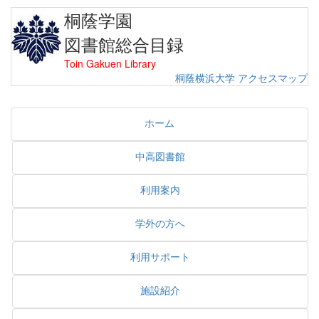
桐蔭学園
図書館総合目録
Toin Gakuen Library
桐蔭横浜大学
アクセスマップ
ホーム
中高図書館
利用案内
学外の方へ
利用サポート
施設紹介