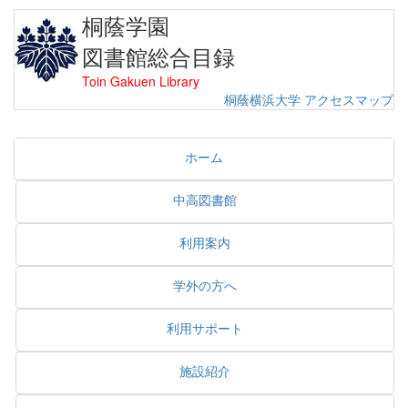
桐蔭学園
図書館総合目録
Toin Gakuen Library
桐蔭横浜大学
アクセスマップ
ホーム
中高図書館
利用案内
学外の方へ
利用サポート
施設紹介