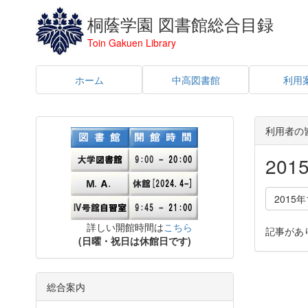
桐蔭学園 図書館総合目録
Toin Gakuen Library
ホーム
中高図書館
利用
利用者の
20
2015年
詳しい開館時間は
こちら
記事があ
(日曜・祝日は休館日です)
総合案内