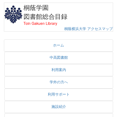
桐蔭学園
図書館総合目録
Toin Gakuen Library
桐蔭横浜大学
アクセスマップ
ホーム
中高図書館
利用案内
学外の方へ
利用サポート
施設紹介