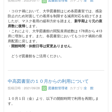
投稿日時 : 2023/03/17
図書館管理者
カテゴリ:
全 館
・コロナ禍において、大学図書館はじめ各図書室では、感染
防止のため対面しての着席を制限する減席対応を続けてきま
したが、マスク着用の緩和方針を踏まえ、
新学期より元の座
席数に復帰
します。
・これにより、大学図書館の閲覧座席総数は 178席から 413
席に増加します。また、各図書室においてもコロナ禍前の座
席配置に戻します。
・
開館時間・休館日等は変更ありません
。
どうぞ図書館をご活用ください。
中高図書室の１０月からの利用について
投稿日時 : 2021/09/28
図書館管理者
カテゴリ:
全 館
１０月１日（金）より、以下の開館時間で利用を再開しま
す。