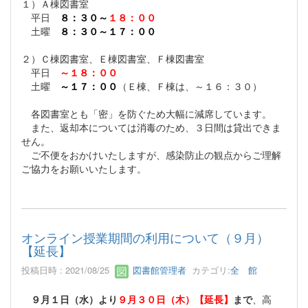
１）Ａ棟図書室
平日
８：３０～
１８：００
土曜
８：３０～１７：００
２）Ｃ棟図書室、Ｅ棟図書室、Ｆ棟図書室
平日
～１８：００
土曜
～１７：００
（Ｅ棟、Ｆ棟は、～１６：３０）
各図書室とも「密」を防ぐため大幅に減席しています。
また、返却本については消毒のため、３日間は貸出できま
せん。
ご不便をおかけいたしますが、感染防止の観点からご理解
ご協力をお願いいたします。
オンライン授業期間の利用について（９月）
【延長】
投稿日時 : 2021/08/25
図書館管理者
カテゴリ:
全 館
９月１日（水）より
９月３０日（木）【延長】
まで
、高