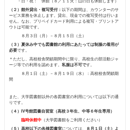
・日・祝： 休館（８／１１火：山の日も休館します）
（２）館外貸出・複写受付：
以下の期間は、カウンターのサ
ービス業務を休止します。貸出、現金での複写受付は行いま
せん。なお、プリペイドカード利用による複写・プリントア
ウトは可能です。
８月３日（月）－８月１５日（土）
（３）夏休み中でも図書館の利用にあたっては制服の着用が
必要
です。
＊ただし、高校校舎閉鎖期間中に限り、高校生の部活動ジャ
ージ等での利用を認めます。
私服は不可で
す。
８月１日（土）－８月１９日（水）：高校校舎閉鎖期
間
また、大学図書館以外の各図書室の利用については以下の通
りです。
（４）IV号館図書自習室（高校３年生、中等６年生専用）
臨時休館中
（大学図書館をご利用ください）
（５）高校以下の各棟図書室
については、
８月１日（土）よ