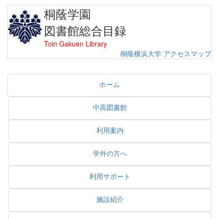
桐蔭学園
図書館総合目録
Toin Gakuen Library
桐蔭横浜大学
アクセスマップ
ホーム
中高図書館
利用案内
学外の方へ
利用サポート
施設紹介