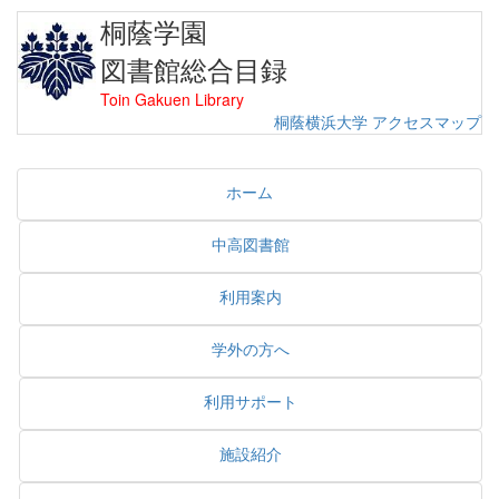
桐蔭学園
図書館総合目録
Toin Gakuen Library
桐蔭横浜大学
アクセスマップ
ホーム
中高図書館
利用案内
学外の方へ
利用サポート
施設紹介