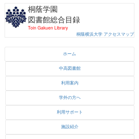
桐蔭学園
図書館総合目録
Toin Gakuen Library
桐蔭横浜大学
アクセスマップ
ホーム
中高図書館
利用案内
学外の方へ
利用サポート
施設紹介