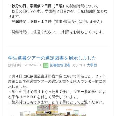
・
秋分の日、学園祭２日目（日曜）
の開館時間について
秋分の日(9/22･木)、学園祭２日目(9/25･日)は短縮開館とな
ります。
開館時間：９時～１７時
（貸出･複写受付は行いません）
開館時間にご注意ください。ご利用をお待ちしています。
学生選書ツアーの選定図書を展示しました
投稿日時 : 2015/09/01
図書館管理者
カテゴリ:
大学図
７月４日に紀伊國屋書店新宿本店において開催した、２７年
度第１回学生選書ツアーの選定図書を２階カウンター前に展
示しました。
・学生の目線で選りすぐった５７冊に、ツアー参加学生によ
る手作りのＰＯＰを付して展示しています。
・館外貸出しもできます。どうぞ手にとってご覧ください。