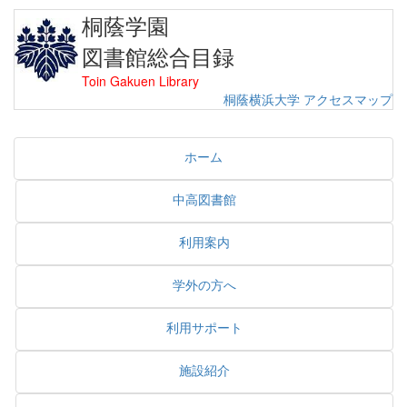
桐蔭学園
図書館総合目録
Toin Gakuen Library
桐蔭横浜大学
アクセスマップ
ホーム
中高図書館
利用案内
学外の方へ
利用サポート
施設紹介