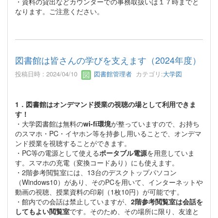
・資料の貸出などカウンターでの事務取扱いは１７時までと
なります。ご注意ください。
図書館は皆さんの学びを支えます（2024年度）
投稿日時 : 2024/04/10
図書館管理者
カテゴリ:
大学図
1．図書館はオンデマンド授業の視聴の場として利用できま
す！
・大学図書館は無料の
wi-fi環境
が整っていますので、お持ち
のスマホ・PC・イヤホン等を持参し用いることで、オンデマ
ンド授業を視聴することができます。
・PC等の電源として使える
ポータブル電源
を用意していま
す。スマホの充電（変換コードあり）にも使えます。
・2階参考閲覧室には、13台のデスクトップパソコン
（Windows10）があり、そのPCを用いて、インターネットや
動画の視聴、授業資料の印刷（1枚10円）が可能です。
・館内での会話は禁止していますが、
2階参考閲覧室は会話を
してもよい閲覧室
です。そのため、その場所に限り、友達と