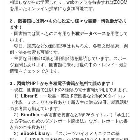
相談しながらの学習したり、webカメラを持参すればZOOM
を用いたオンライン授業にも参加可能です。
2． 図書館には調べものに役立つ様々な書籍・情報源があり
ます！
・図書館では調べものに有用な
各種データベース
を用意して
います。
朝日、読売などの新聞記事はもちろん、各種文献検索、判
例・法令検索も可能です。
・主要な日刊紙10紙と週刊誌4誌を購読しています。スポー
ツ新聞もあります。図書館に来れば世の中のトレンド・最新
情報をチェックできます。
3．図書館HP上から各種電子書籍が無料で読めます！
・現在、図書館では以下の3種類の電子書籍が利用できます。
1）
LibrariE
：一般書・英語多読図書など約890タイトル
（小説・ミステリも多数あり！新入生に贈る99冊、就職活動
の参考書も揃えています）
2）
KinoDen
：学術書教養書など約526タイトル（『学生に
よる学生のためのダメレポート脱出法』など、レポートの書
き方の本多数あり）
3）
eBookLibrary
：『スポーツバイオメカニクスの基
礎』、『目で見る臨床検査』など動画45タイトルを閲覧可能