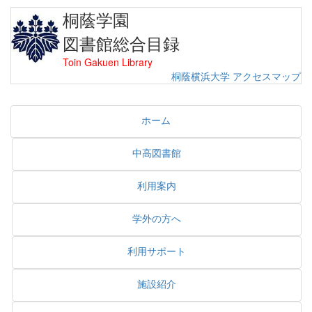
桐蔭学園
図書館総合目録
Toin Gakuen Library
桐蔭横浜大学
アクセスマップ
ホーム
中高図書館
利用案内
学外の方へ
利用サポート
施設紹介