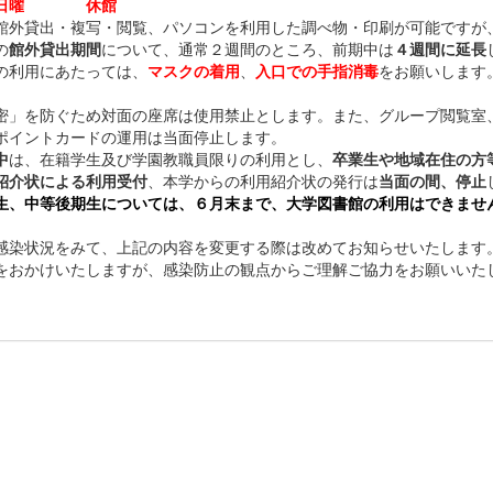
日曜
休館
館外貸出・複写・閲覧、パソコンを利用した調べ物・印刷が可能ですが
の
館外貸出期間
について、通常２週間のところ、前期中は
４週間に延長
の利用にあたっては、
マスクの着用
、
入口での手指消毒
をお願いします
」を防ぐため対面の座席は使用禁止とします。また、グループ閲覧室
イントカードの運用は当面停止します。
中
は、在籍学生及び学園教職員限りの利用とし、
卒業生や地域在住の方
紹介状による利用受付
、本学からの利用紹介状の発行は
当面の間、停止
生、中等後期生については、６月末まで、大学図書館の利用はできませ
染状況をみて、上記の内容を変更する際は改めてお知らせいたします
おかけいたしますが、感染防止の観点からご理解ご協力をお願いいた