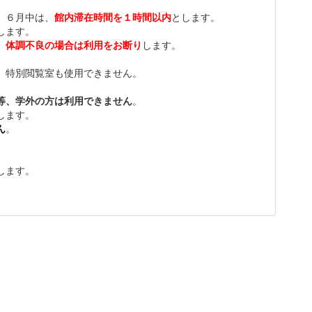
、６月中は、
館内滞在時間を１時間以内
とします。
します。
。
体調不良の場合は利用をお断り
します。
、特別閲覧室も使用できません。
等、学外の方は利用できません
。
します。
ん
。
。
します。