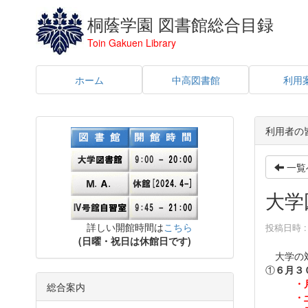
桐蔭学園 図書館総合目録
Toin Gakuen Library
ホーム
中高図書館
利用
利用者の
一覧
大学
詳しい開館時間は
こちら
投稿日時 : 
(日曜・祝日は休館日です)
大学の対
①
６月３
・
総合案内
・