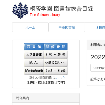
桐蔭学園 図書館総合目録
Toin Gakuen Library
ホーム
中高図書館
利用
利用者の
20
2022年
詳しい開館時間は
こちら
記事があ
(日曜・祝日は休館日です)
総合案内