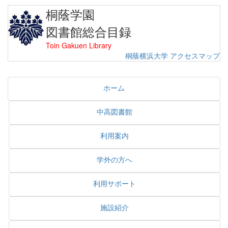
桐蔭学園
図書館総合目録
Toin Gakuen Library
桐蔭横浜大学
アクセスマップ
ホーム
中高図書館
利用案内
学外の方へ
利用サポート
施設紹介