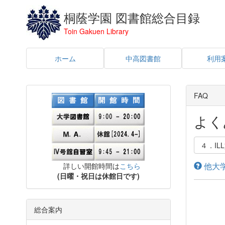
桐蔭学園 図書館総合目録
Toin Gakuen Library
ホーム
中高図書館
利用
FAQ
よく
４．I
他大
詳しい開館時間は
こちら
(日曜・祝日は休館日です)
総合案内