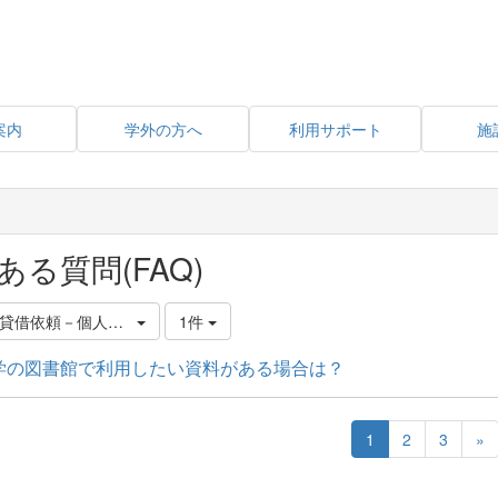
案内
学外の方へ
利用サポート
施
ある質問(FAQ)
LL貸借依頼－個人認証機能－（大学教員のみ）
1件
学の図書館で利用したい資料がある場合は？
1
2
3
»