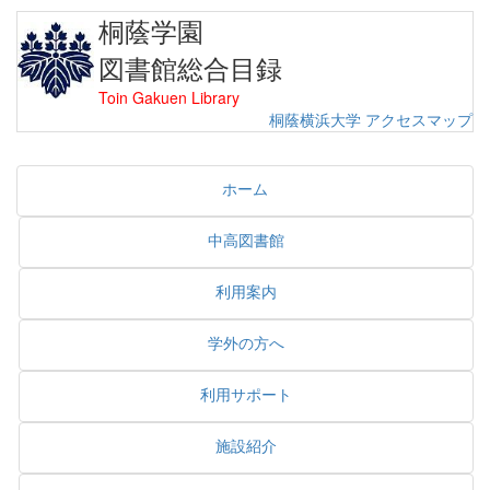
桐蔭学園
図書館総合目録
Toin Gakuen Library
桐蔭横浜大学
アクセスマップ
ホーム
中高図書館
利用案内
学外の方へ
利用サポート
施設紹介