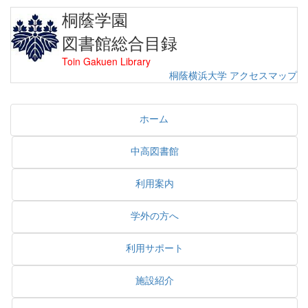
桐蔭学園
図書館総合目録
Toin Gakuen Library
桐蔭横浜大学
アクセスマップ
ホーム
中高図書館
利用案内
学外の方へ
利用サポート
施設紹介