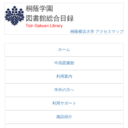
桐蔭学園
図書館総合目録
Toin Gakuen Library
桐蔭横浜大学
アクセスマップ
ホーム
中高図書館
利用案内
学外の方へ
利用サポート
施設紹介