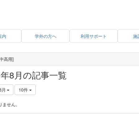
案内
学外の方へ
利用サポート
施
中高用]
23年8月の記事一覧
8月
10件
りません。