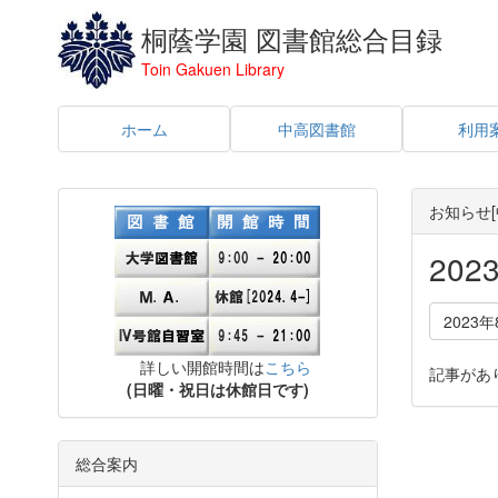
桐蔭学園 図書館総合目録
Toin Gakuen Library
ホーム
中高図書館
利用
お知らせ[
20
2023年
詳しい開館時間は
こちら
記事があ
(日曜・祝日は休館日です)
総合案内