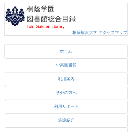
桐蔭学園
図書館総合目録
Toin Gakuen Library
桐蔭横浜大学
アクセスマップ
ホーム
中高図書館
利用案内
学外の方へ
利用サポート
施設紹介