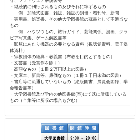
・継続的に刊行されるもの及びそれに準ずるもの
例：加除式図書、雑誌、雑誌の別冊・増刊号、新聞
・実用書、娯楽書、その他大学図書館の蔵書として不適当な
もの
例：ハウツウもの、旅行ガイド、芸能関係、漫画、グラ
ビア写真集、ゲーム解説書等
・閲覧にあたり機器の必要となる資料（視聴覚資料、電子媒
体資料）
・宗教団体の経典・教義書（布教を目的とするもの）
・文芸書（受賞作を除く）
・高額なもの（１冊２万円以上の図書）
・文庫本、新書等、廉価なもの（１冊１千円未満の図書）
・書店等に流通していないもの（絶版図書、展覧会図録、学
会報告書等）
・大学図書館及び学内の他図書館(室)にて既に所蔵している
もの（全集等に所収の場合も含む）