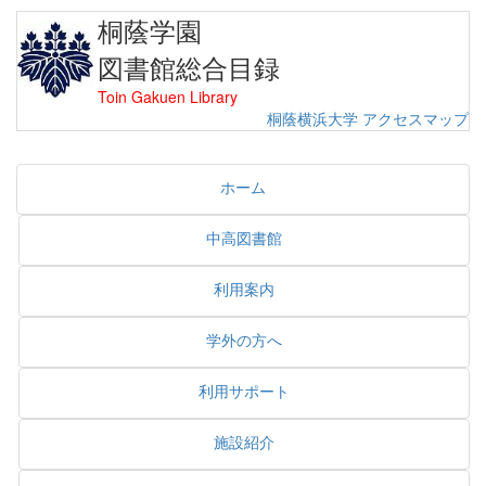
桐蔭学園
図書館総合目録
Toin Gakuen Library
桐蔭横浜大学
アクセスマップ
ホーム
中高図書館
利用案内
学外の方へ
利用サポート
施設紹介