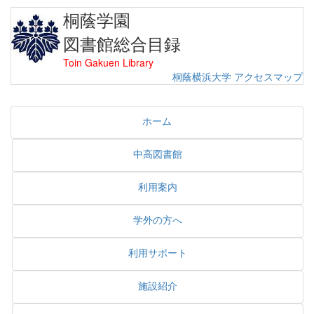
桐蔭学園
図書館総合目録
Toin Gakuen Library
桐蔭横浜大学
アクセスマップ
ホーム
中高図書館
利用案内
学外の方へ
利用サポート
施設紹介