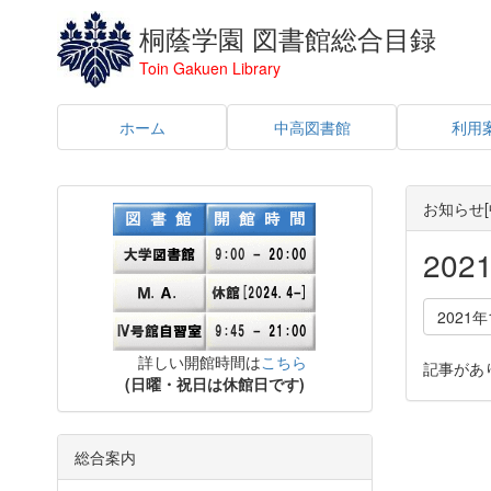
桐蔭学園 図書館総合目録
Toin Gakuen Library
ホーム
中高図書館
利用
お知らせ[
20
2021年
詳しい開館時間は
こちら
記事があ
(日曜・祝日は休館日です)
総合案内