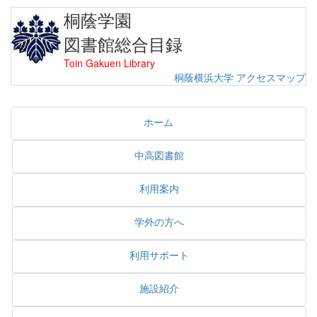
桐蔭学園
図書館総合目録
Toin Gakuen Library
桐蔭横浜大学
アクセスマップ
ホーム
中高図書館
利用案内
学外の方へ
利用サポート
施設紹介