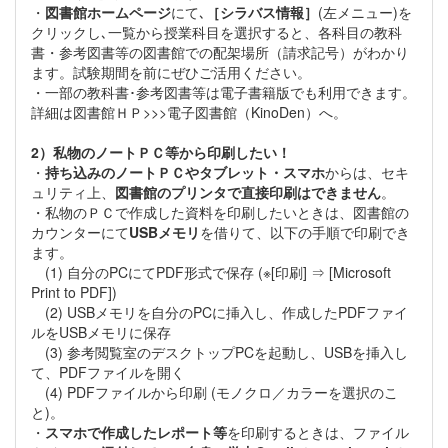
・
図書館ホームページ
にて､
［シラバス情報］
(左メニュー)を
クリックし､一覧から授業科目を選択すると、各科目の教科
書・参考図書等の図書館での配架場所（請求記号）がわかり
ます。試験期間を前にぜひご活用ください。
・一部の教科書･参考図書等は電子書籍版でも利用できます。
詳細は図書館ＨＰ>>>電子図書館（KinoDen）へ。
2）私物のノートＰＣ等から印刷したい！
・
持ち込みのノートＰＣやタブレット・スマホ
からは、セキ
ュリティ上、
図書館のプリンタで直接印刷はできません
。
・私物のＰＣで作成した資料を印刷したいときは、図書館の
カウンターにて
USBメモリ
を借りて、以下の手順で印刷でき
ます。
(1) 自分のPCにてPDF形式で保存 (※[印刷] ⇒ [Microsoft
Print to PDF])
(2) USBメモリを自分のPCに挿入し、作成したPDFファイ
ルをUSBメモリに保存
(3) 参考閲覧室のデスクトップPCを起動し、USBを挿入し
て、PDFファイルを開く
(4) PDFファイルから印刷 (モノクロ／カラーを選択のこ
と)。
・
スマホで作成したレポート等
を印刷するときは、ファイル