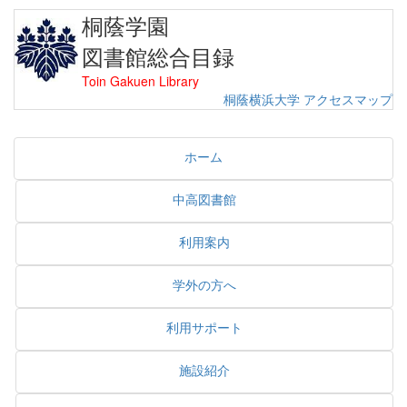
桐蔭学園
図書館総合目録
Toin Gakuen Library
桐蔭横浜大学
アクセスマップ
ホーム
中高図書館
利用案内
学外の方へ
利用サポート
施設紹介