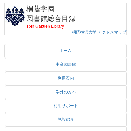
桐蔭学園
図書館総合目録
Toin Gakuen Library
桐蔭横浜大学
アクセスマップ
ホーム
中高図書館
利用案内
学外の方へ
利用サポート
施設紹介