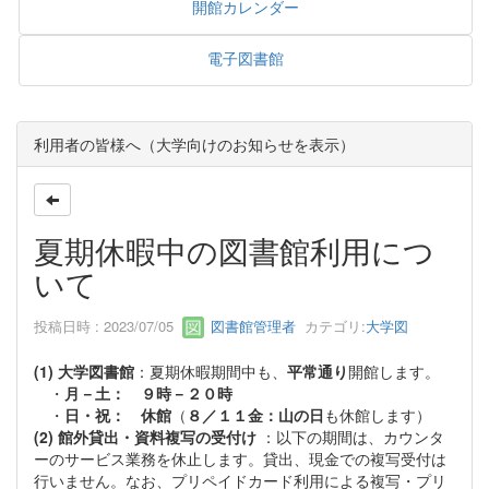
開館カレンダー
電子図書館
利用者の皆様へ（大学向けのお知らせを表示）
夏期休暇中の図書館利用につ
いて
投稿日時 : 2023/07/05
図書館管理者
カテゴリ:
大学図
(1) 大学図書館
：夏期休暇期間中も、
平常通り
開館します。
・
月－土： ９時－２０時
・
日・祝： 休館
（
８／１１金：山の日
も休館します）
(2) 館外貸出・資料複写の受付け
：以下の期間は、カウンタ
ーのサービス業務を休止します。貸出、現金での複写受付は
行いません。なお、プリペイドカード利用による複写・プリ