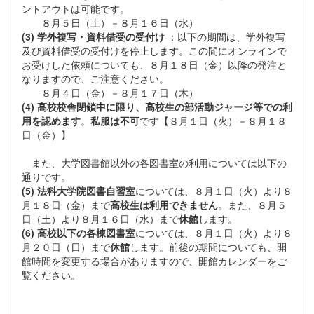
ントアウトは可能です。
８月５日（土）－８月１６日（水）
(3) 学外複写・資料借受の受付け
：以下の期間は、学外複写
及び資料借受の受付けを停止します。この間にオンラインで
お受けした依頼についても、８月１８日（金）以降の発注と
なりますので、ご注意ください。
８月４日（金）－８月１７日（木）
(4) 高校校舎閉鎖中に限り、高校生の部活動ジャージ等での利
用を認めます
。
私服は不可
です【８月１日（火）－８月１８
日（金）】
また、大学図書館以外の各図書室の利用については以下の
通りです。
(5) 法科大学院図書自習室
については、８月１日（火）より８
月１８日（金）まで
高校生は利用できません
。また、８月５
日（土）より８月１６日（水）まで
休館
します。
(6) 高校以下の各棟図書室
については、８月１日（火）より８
月２０日（日）まで
休館
します。前後の期間についても、開
館時間を変更する場合がありますので、開館カレンダーをご
覧ください。