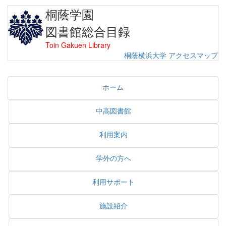
桐蔭学園
図書館総合目録
Toin Gakuen Library
桐蔭横浜大学
アクセスマップ
ホーム
中高図書館
利用案内
学外の方へ
利用サポート
施設紹介