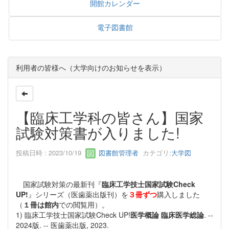
開館カレンダー
電子図書館
利用者の皆様へ（大学向けのお知らせを表示）
【臨床工学科の皆さん】国家
試験対策書が入りました!
投稿日時 : 2023/10/19
図書館管理者
カテゴリ:
大学図
国家試験対策の最新刊『
臨床工学技士国家試験Check
UP!
』シリーズ（医歯薬出版刊）を
３冊ずつ
購入しました
（
１冊は館内
での閲覧用）。
1) 臨床工学技士国家試験Check UP!
医学概論 臨床医学総論
. --
2024版. -- 医歯薬出版, 2023.