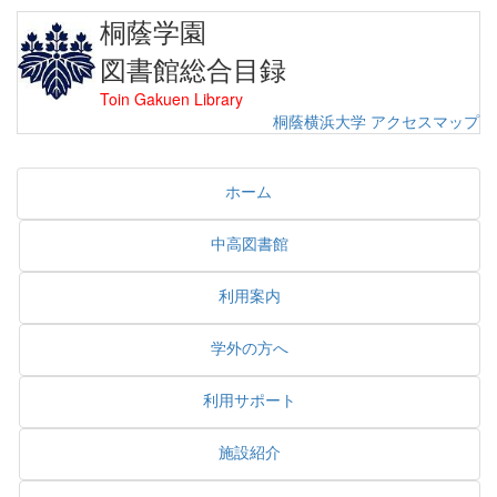
桐蔭学園
図書館総合目録
Toin Gakuen Library
桐蔭横浜大学
アクセスマップ
ホーム
中高図書館
利用案内
学外の方へ
利用サポート
施設紹介