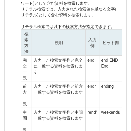
ワード)として含む資料を検索します。
リテラル検索では、入力された検索値を単なる文字(=
リテラル)として含む資料を検索します。
リテラル検索では以下の検索方法が指定できます。
検
索
入力
説明
ヒット例
方
例
法
完
入力した検索文字列と完全
end
end END
全
に一致する資料を検索しま
End
一
す
致
前
入力した検索文字列と前方
end*
ending
方
一致する資料を検索します
一
致
中
入力した検索文字列と中間
*end*
weekends
間
一致する資料を検索します
一
致