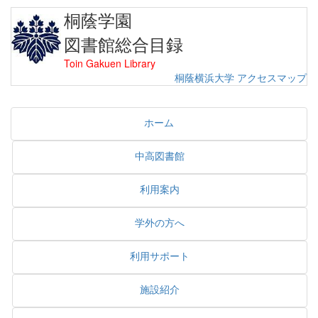
桐蔭学園
図書館総合目録
Toin Gakuen Library
桐蔭横浜大学
アクセスマップ
ホーム
中高図書館
利用案内
学外の方へ
利用サポート
施設紹介